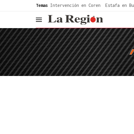
common.go-to-content
Temas
Intervención en Coren
Estafa en Bu
header.menu.open