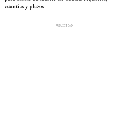
cuantías y plazos
OBITUARIO
Muere Felipe Lipe, bajista y fundador de Tequila