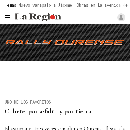
common.go-to-content
Temas
Nuevo varapalo a Jácome
Obras en la avenida de 
header.menu.open
UNO DE LOS FAVORITOS
Cohete, por asfalto y por tierra
El asturiano, tres veces ganador en Ourense, llega a la