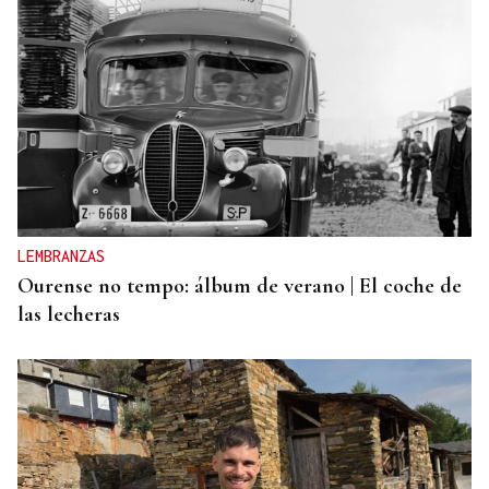
SU PESO EN ORO
Rally de Ourense: esta joya no necesita caja fuerte
LEMBRANZAS
Ourense no tempo: álbum de verano | El coche de
las lecheras