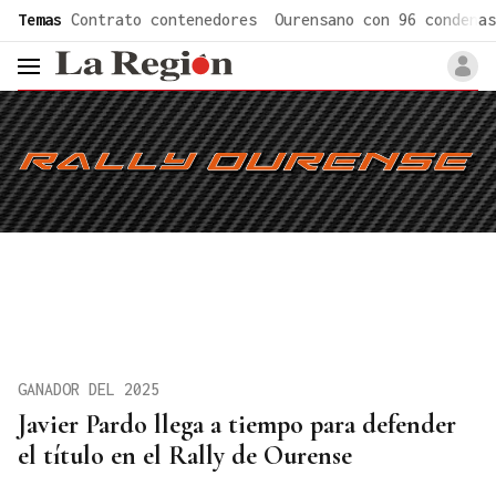
common.go-to-content
Temas
Contrato contenedores
Ourensano con 96 condenas
header.menu.open
GANADOR DEL 2025
Javier Pardo llega a tiempo para defender
el título en el Rally de Ourense