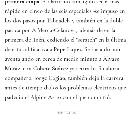
primera etapa.
El alaricano consiguió ser el más
rápido en cinco de las seis especiales -se impuso en
los dos pasos por Taboadela y también en la doble
pasada por A Merca-Celanova, además de en la
primera de Toén, cediendo el "scratch" en la última
de esta calificativa a
Pepe López
. Se fue a dormir
aventajando en cerca de medio minuto a
Álvaro
Muñiz
, con
Cohete Suárez
ya retirado. Su ahora
compañero,
Jorge Cagiao
, también dejó la carrera
antes de tiempo dados los problemas eléctricos que
padeció el Alpine A-110 con el que compitió.