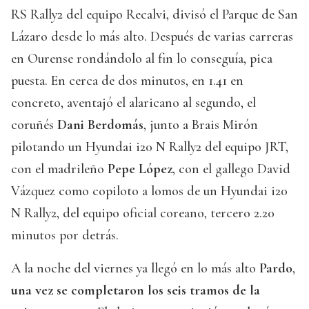
RS Rally2 del equipo Recalvi, divisó el Parque de San
Lázaro desde lo más alto. Después de varias carreras
en Ourense rondándolo al fin lo conseguía, pica
puesta. En cerca de dos minutos, en 1.41 en
concreto, aventajó el alaricano al segundo, el
coruñés
Dani Berdomás
, junto a Brais Mirón
pilotando un Hyundai i20 N Rally2 del equipo JRT,
con el madrileño
Pepe López
, con el gallego David
Vázquez como copiloto a lomos de un Hyundai i20
N Rally2, del equipo oficial coreano, tercero 2.20
minutos por detrás.
A la noche del viernes ya llegó en lo más alto
Pardo
,
una vez se completaron los seis tramos de la