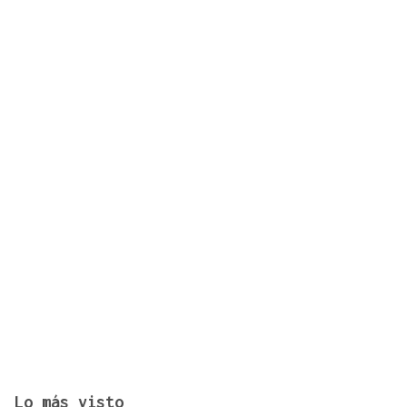
Israel registra cifras récord de emigración, según
un estudio de la Universidad de Tel Aviv
Lo más visto