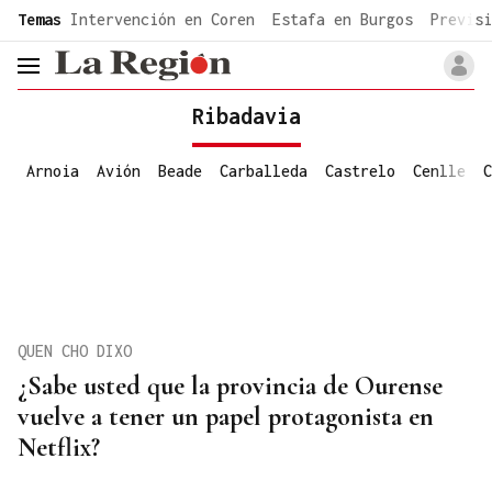
common.go-to-content
Temas
Intervención en Coren
Estafa en Burgos
Previsi
header.menu.open
Ribadavia
Arnoia
Avión
Beade
Carballeda
Castrelo
Cenlle
C
QUEN CHO DIXO
¿Sabe usted que la provincia de Ourense
vuelve a tener un papel protagonista en
Netflix?