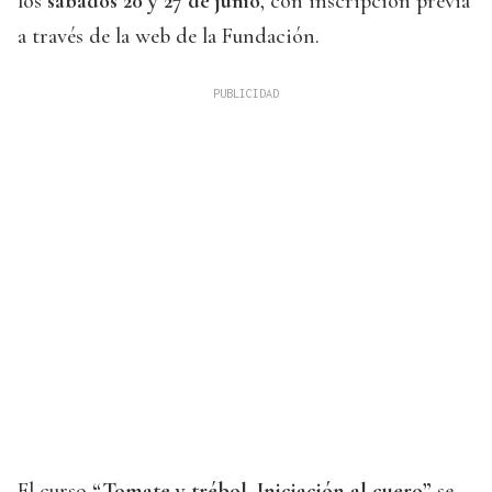
los
sábados 20 y 27 de junio
, con inscripción previa
a través de la web de la Fundación.
El curso
“Tomate y trébol. Iniciación al cuero”
se