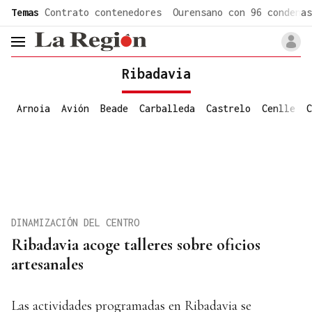
common.go-to-content
Temas
Contrato contenedores
Ourensano con 96 condenas
header.menu.open
Ribadavia
Arnoia
Avión
Beade
Carballeda
Castrelo
Cenlle
C
DINAMIZACIÓN DEL CENTRO
Ribadavia acoge talleres sobre oficios
artesanales
Las actividades programadas en Ribadavia se