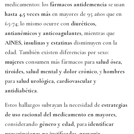
medicamentos: los
fármacos antidemencia
se usan
hasta 4,5 veces más
en mayores de 95 años que en
65-74; lo mismo ocurre con
diuréticos,
antianémicos y anticoagulantes
, mientras que
AINES, insulinas y estatinas
disminuyen con la
edad. También existen diferencias por sexo:
mujeres
consumen más fármacos para
salud ósea,
tiroides, salud mental y dolor crónico
, y
hombres
para
salud urológica, cardiovascular y
antidiabética
.
Estos hallazgos subrayan la necesidad de
estrategias
de uso racional del medicamento en mayores
,
considerando
género y edad
, para
identificar
prescripciones no justificadas
,
prevenir