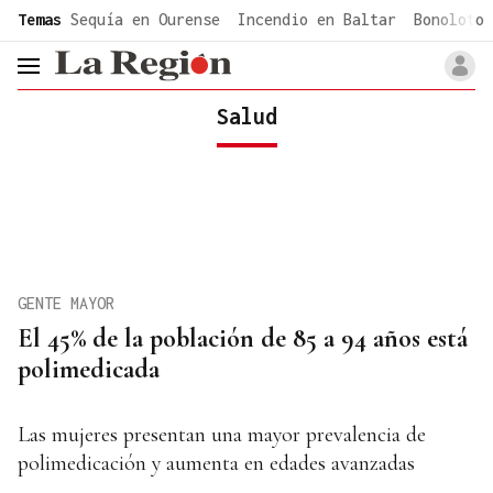
common.go-to-content
Temas
Sequía en Ourense
Incendio en Baltar
Bonoloto 
header.menu.open
Salud
GENTE MAYOR
El 45% de la población de 85 a 94 años está
polimedicada
Las mujeres presentan una mayor prevalencia de
polimedicación y aumenta en edades avanzadas