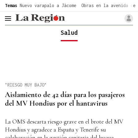
common.go-to-content
Temas
Nuevo varapalo a Jácome
Obras en la avenida de 
header.menu.open
Salud
"RIESGO MUY BAJO"
Aislamiento de 42 días para los pasajeros
del MV Hondius por el hantavirus
La OMS descarta riesgo grave en el brote del MV
Hondius y agradece a España y Tenerife su
colaboración en la gestión sanitaria del buque.