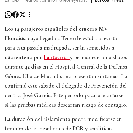
la OMS, Tedros Adhanom Ghebreyesus.
|
Europa Press
Los 14 pasajeros españoles del crucero MV
Hondius
, cuya llegada a Tenerife estaba prevista
para esta pasada madrugada, serán sometidos a
cuarentena por
hantavirus
y permanecerán aislados
durante
42 días
en el Hospital Central de la Defensa
Gómez Ulla de Madrid si no presentan síntomas. Lo
confirmó este sábado el delegado de Prevención del
centro,
José García
. Este periodo podría acortarse
si las pruebas médicas descartan riesgo de contagio.
La duración del aislamiento podrá modificarse en
función de los resultados de
PCR y analíticas
,