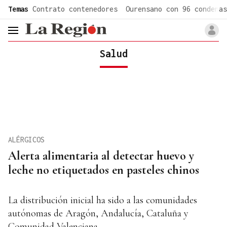
common.go-to-content
Temas
Contrato contenedores
Ourensano con 96 condenas
header.menu.open
Salud
ALÉRGICOS
Alerta alimentaria al detectar huevo y
leche no etiquetados en pasteles chinos
La distribución inicial ha sido a las comunidades
autónomas de Aragón, Andalucía, Cataluña y
Comunidad Valenciana