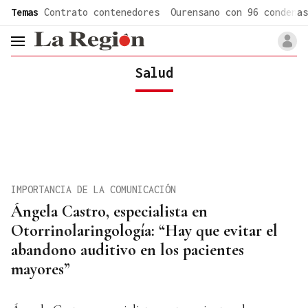
common.go-to-content
Temas
Contrato contenedores
Ourensano con 96 condenas
header.menu.open
Salud
IMPORTANCIA DE LA COMUNICACIÓN
Ángela Castro, especialista en
Otorrinolaringología: “Hay que evitar el
abandono auditivo en los pacientes
mayores”