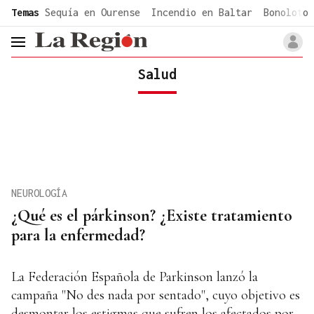
common.go-to-content
Temas
Sequía en Ourense
Incendio en Baltar
Bonoloto 
header.menu.open
Salud
NEUROLOGÍA
¿Qué es el párkinson? ¿Existe tratamiento
para la enfermedad?
La Federación Española de Parkinson lanzó la
campaña "No des nada por sentado", cuyo objetivo es
desmontar los estigmas que sufren los afectados por