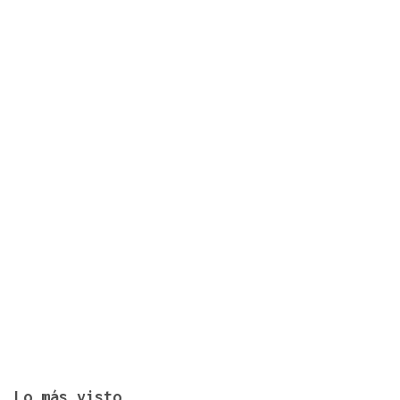
Café-bar César ofrece cercanía y buen trato en
cada visita
Lo más visto