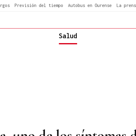
rgos
Previsión del tiempo
Autobus en Ourense
La prens
Salud
za, uno de los síntomas