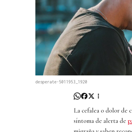
desperate-5011953_1920
La cefalea o dolor de 
síntoma de alerta de
p
migraña y saben recono