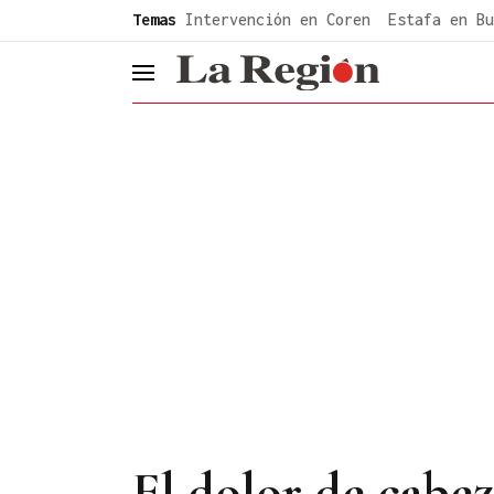
common.go-to-content
Temas
Intervención en Coren
Estafa en Bu
header.menu.open
El dolor de cabe