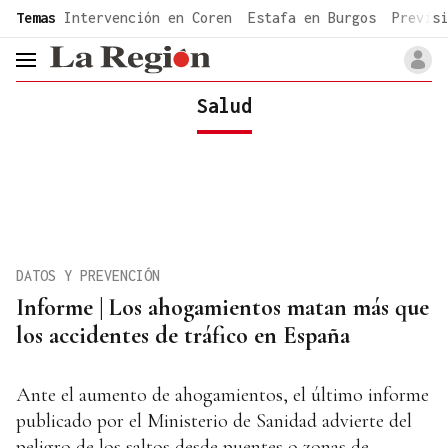
common.go-to-content
Temas
Intervención en Coren
Estafa en Burgos
Previsi
header.menu.open
Salud
DATOS Y PREVENCIÓN
Informe | Los ahogamientos matan más que
los accidentes de tráfico en España
Ante el aumento de ahogamientos, el último informe
publicado por el Ministerio de Sanidad advierte del
peligro de los saltos desde puentes o zonas de