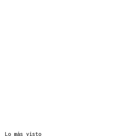
Identificados los cuerpos de la familia de Marín
fallecida en los terremotos de La Guaira
Lo más visto