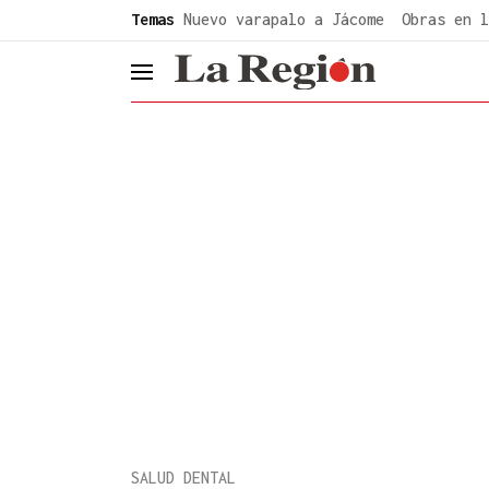
common.go-to-content
Temas
Nuevo varapalo a Jácome
Obras en l
header.menu.open
SALUD DENTAL