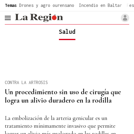
common.go-to-content
Temas
Drones y agro ourensano
Incendio en Baltar
Fes
header.menu.open
Salud
CONTRA LA ARTROSIS
Un procedimiento sin uso de cirugía que
logra un alivio duradero en la rodilla
La embolización de la arteria genicular es un
tratamiento mínimamente invasivo que permite
lograr un alivio más prologado en las rodillas en