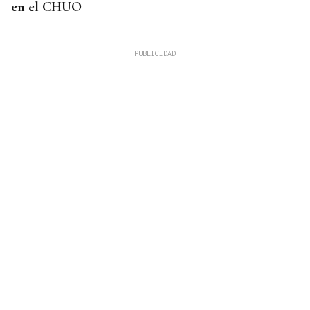
en el CHUO
CUATRO PERSONAS
Identificados los cuerpos de la familia de Marín
fallecida en los terremotos de La Guaira