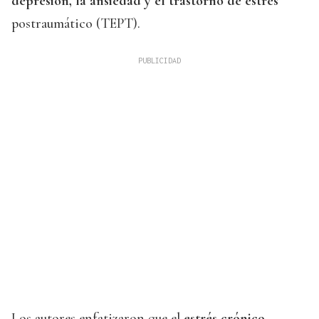
depresión, la ansiedad y el trastorno de estrés
postraumático (TEPT).
Los autores enfatizaron que el
estrés crónico