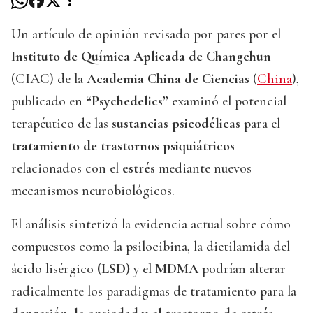
Un artículo de opinión revisado por pares por el
Instituto de Química Aplicada de Changchun
(CIAC) de la
Academia China de Ciencias
(
China
),
publicado en
“Psychedelics”
examinó el potencial
terapéutico de las
sustancias psicodélicas
para el
tratamiento de trastornos psiquiátricos
relacionados con el
estrés
mediante nuevos
mecanismos neurobiológicos.
El análisis sintetizó la evidencia actual sobre cómo
compuestos como la psilocibina, la dietilamida del
ácido lisérgico
(LSD)
y el
MDMA
podrían alterar
radicalmente los paradigmas de tratamiento para la