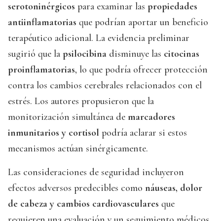
serotoninérgicos
para examinar las
propiedades
antiinflamatorias
que podrían aportar un beneficio
terapéutico adicional. La evidencia preliminar
sugirió que la
psilocibina
disminuye las
citocinas
proinflamatorias
, lo que podría ofrecer protección
contra los cambios cerebrales relacionados con el
estrés. Los autores propusieron que la
monitorización simultánea de
marcadores
inmunitarios y cortisol
podría aclarar si estos
mecanismos actúan sinérgicamente.
Las consideraciones de seguridad incluyeron
efectos adversos predecibles como
náuseas, dolor
de cabeza y cambios cardiovasculares
que
requieren una evaluación y un seguimiento médicos