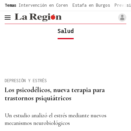
common.go-to-content
Temas
Intervención en Coren
Estafa en Burgos
Previsi
header.menu.open
Salud
DEPRESIÓN Y ESTRÉS
Los psicodélicos, nueva terapia para
trastornos psiquiátricos
Un estudio analizó el estrés mediante nuevos
mecanismos neurobiológicos