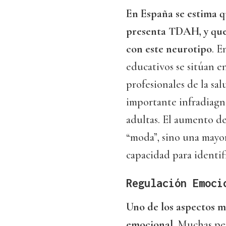
En España se estima qu
presenta TDAH, y que 
con este neurotipo
. E
educativos se sitúan en
profesionales de la sa
importante infradiagn
adultas. El aumento de
“moda”, sino una mayor
capacidad para identifi
Regulación Emoci
Uno de los aspectos m
emocional
. Muchas pe