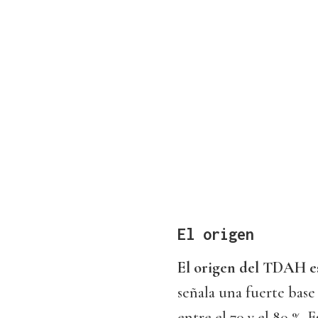
El origen
El origen del TDAH es
señala una fuerte base
entre el 70 y el 80 %. 