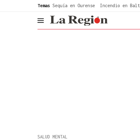
common.go-to-content
Temas
Sequía en Ourense
Incendio en Balt
header.menu.open
SALUD MENTAL