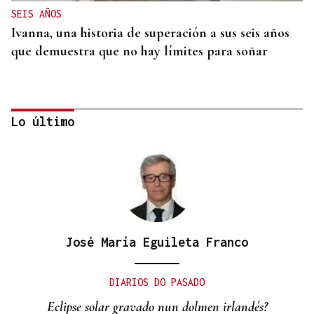
SEIS AÑOS
Ivanna, una historia de superación a sus seis años
que demuestra que no hay límites para soñar
Lo último
José María Eguileta Franco
MEDICINA FÍSICA Y REHABILITACIÓN
Lucía Ros Dopico, médico especialista: “Mi sueño
DIARIOS DO PASADO
es cambiar el paradigma de la discapacidad
Eclipse solar gravado nun dolmen irlandés?
infantil”