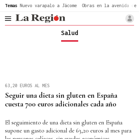
common.go-to-content
Temas
Nuevo varapalo a Jácome
Obras en la avenida de 
header.menu.open
Salud
63,20 EUROS AL MES
Seguir una dieta sin gluten en España
cuesta 700 euros adicionales cada año
El seguimiento de una dieta sin gluten en España
supone un gasto adicional de 63,20 euros al mes para
las personas celíacas, sin ayudas económicas