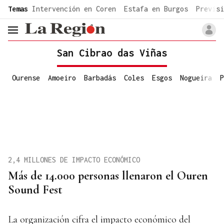
common.go-to-content
Temas
Intervención en Coren
Estafa en Burgos
Previsi
header.menu.open
San Cibrao das Viñas
Ourense
Amoeiro
Barbadás
Coles
Esgos
Nogueira
P
2,4 MILLONES DE IMPACTO ECONÓMICO
Más de 14.000 personas llenaron el Ouren
Sound Fest
La organización cifra el impacto económico del