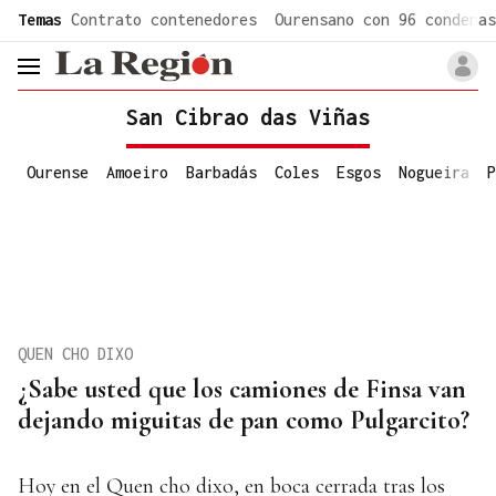
common.go-to-content
Temas
Contrato contenedores
Ourensano con 96 condenas
header.menu.open
San Cibrao das Viñas
Ourense
Amoeiro
Barbadás
Coles
Esgos
Nogueira
P
QUEN CHO DIXO
¿Sabe usted que los camiones de Finsa van
dejando miguitas de pan como Pulgarcito?
Hoy en el Quen cho dixo, en boca cerrada tras los