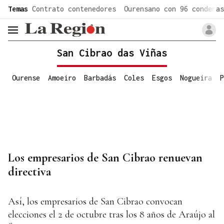
common.go-to-content
Temas
Contrato contenedores
Ourensano con 96 condenas
header.menu.open
San Cibrao das Viñas
Ourense
Amoeiro
Barbadás
Coles
Esgos
Nogueira
P
Los empresarios de San Cibrao renuevan
directiva
Así, los empresarios de San Cibrao convocan
elecciones el 2 de octubre tras los 8 años de Araújo al