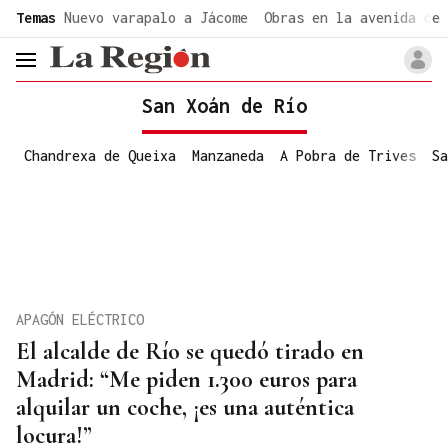
common.go-to-content
Temas
Nuevo varapalo a Jácome
Obras en la avenida de 
header.menu.open
San Xoán de Río
Chandrexa de Queixa
Manzaneda
A Pobra de Trives
Sa
APAGÓN ELÉCTRICO
El alcalde de Río se quedó tirado en
Madrid: “Me piden 1.300 euros para
alquilar un coche, ¡es una auténtica
locura!”