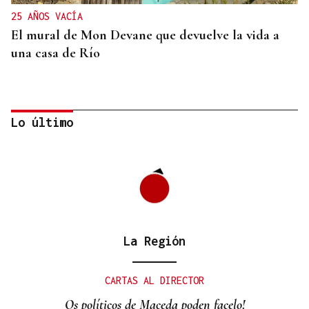
25 AÑOS VACÍA
El mural de Mon Devane que devuelve la vida a
una casa de Río
Lo último
La Región
UNIÓN EUROPEA
San Xoán de Río, el municipio ourensano que
CARTAS AL DIRECTOR
vuelve a ser finalista europeo por su modelo de
Os políticos de Maceda poden facelo!