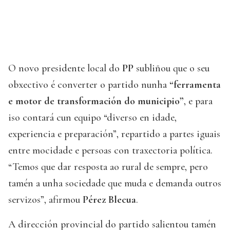
O novo presidente local do
PP
subliñou que o seu
obxectivo é converter o partido nunha
“ferramenta
e motor de transformación do municipio”
, e para
iso contará cun equipo “diverso en idade,
experiencia e preparación”, repartido a partes iguais
entre mocidade e persoas con traxectoria política.
“Temos que dar resposta ao rural de sempre, pero
tamén a unha sociedade que muda e demanda outros
servizos”, afirmou
Pérez Blecua
.
A dirección provincial do partido salientou tamén