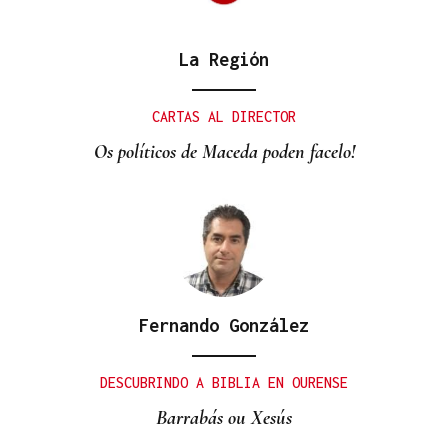
La Región
UNIÓN EUROPEA
San Xoán de Río, el municipio ourensano que
CARTAS AL DIRECTOR
vuelve a ser finalista europeo por su modelo de
Os políticos de Maceda poden facelo!
inclusión rural
Fernando González
DESCUBRINDO A BIBLIA EN OURENSE
Barrabás ou Xesús