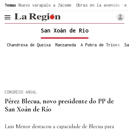
common.go-to-content
Temas
Nuevo varapalo a Jácome
Obras en la avenida de 
header.menu.open
San Xoán de Río
Chandrexa de Queixa
Manzaneda
A Pobra de Trives
Sa
CONGRESO ANUAL
Pérez Blecua, novo presidente do PP de
San Xoán de Río
Luis Menor destacou a capacidade de Blecua para