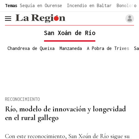
common.go-to-content
Temas
Sequía en Ourense
Incendio en Baltar
Bonoloto 
header.menu.open
San Xoán de Río
Chandrexa de Queixa
Manzaneda
A Pobra de Trives
Sa
RECONOCIMIENTO
Río, modelo de innovación y longevidad
en el rural gallego
Con este reconocimiento, San Xoán de Río sigue su