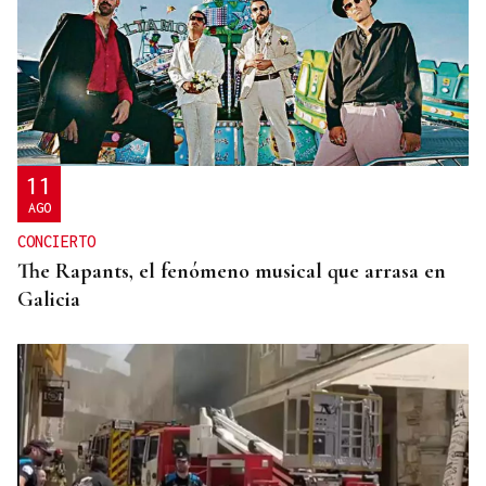
UNIÓN EUROPEA
San Xoán de Río, el municipio ourensano que
vuelve a ser finalista europeo por su modelo de
inclusión rural
11
AGO
CONCIERTO
The Rapants, el fenómeno musical que arrasa en
Galicia