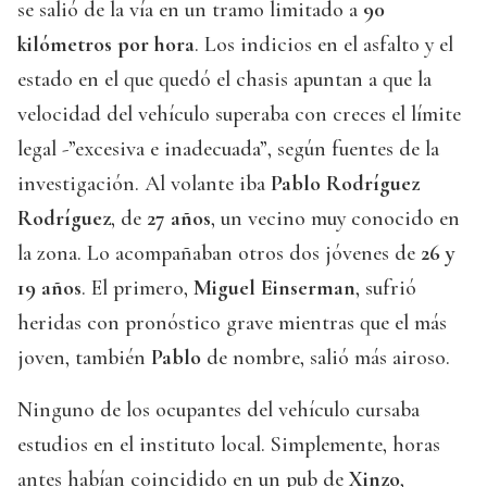
se salió de la vía en un tramo limitado a
90
kilómetros por hora
. Los indicios en el asfalto y el
estado en el que quedó el chasis apuntan a que la
velocidad del vehículo superaba con creces el límite
legal -”excesiva e inadecuada”, según fuentes de la
investigación. Al volante iba
Pablo Rodríguez
Rodríguez
, de
27 años
, un vecino muy conocido en
la zona. Lo acompañaban otros dos jóvenes de
26 y
19 años
. El primero,
Miguel Einserman
, sufrió
heridas con pronóstico grave mientras que el más
joven, también
Pablo
de nombre, salió más airoso.
Ninguno de los ocupantes del vehículo cursaba
estudios en el instituto local. Simplemente, horas
antes habían coincidido en un pub de
Xinzo
,