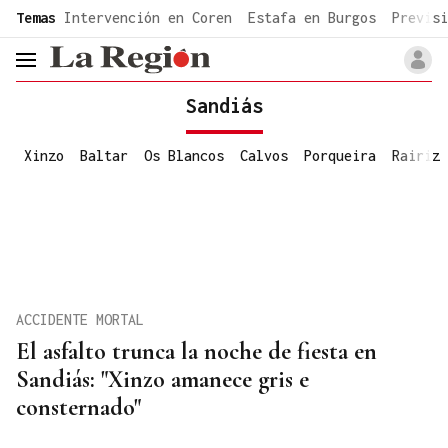
common.go-to-content
Temas
Intervención en Coren
Estafa en Burgos
Previsi
header.menu.open
Sandiás
Xinzo
Baltar
Os Blancos
Calvos
Porqueira
Rairiz
ACCIDENTE MORTAL
El asfalto trunca la noche de fiesta en
Sandiás: "Xinzo amanece gris e
consternado"