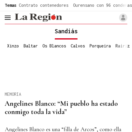
common.go-to-content
Temas
Contrato contenedores
Ourensano con 96 condenas
header.menu.open
Sandiás
Xinzo
Baltar
Os Blancos
Calvos
Porqueira
Rairiz
MEMORIA
Angelines Blanco: “Mi pueblo ha estado
conmigo toda la vida”
Angelines Blanco es una “filla de Arcos”, como ella