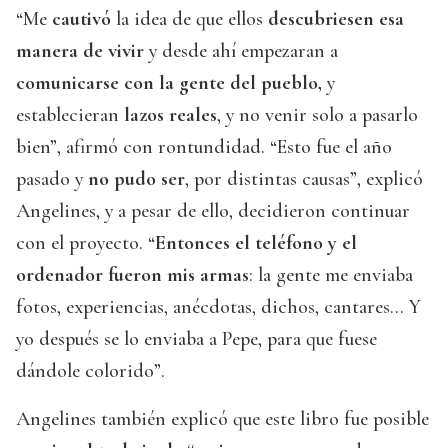
“Me
cautivó
la idea de que ellos
descubriesen esa
manera de vivir
y desde ahí empezaran a
comunicarse con la gente del pueblo,
y
establecieran
lazos reales
, y no venir solo a pasarlo
bien”, afirmó con rontundidad. “Esto fue el año
pasado y
no pudo ser
, por distintas causas”, explicó
Angelines, y a pesar de ello, decidieron continuar
con el proyecto. “
Entonces el teléfono y el
ordenador fueron mis armas
: la gente me enviaba
fotos, experiencias, anécdotas, dichos, cantares... Y
yo después se lo enviaba a Pepe, para que fuese
dándole colorido”.
Angelines también explicó que este libro fue posible