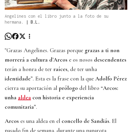
Angelines con el libro junto a la foto de su
hermana.
|
B.L.
"Grazas Angelines. Grazas porque
grazas a ti non
morrerá a cultura d’Arcos
e os nosos
descendentes
terán a honra de ter
raíces
, de ter unha
identidade
”. Esta es la frase con la que
Adolfo Pérez
cierra su aportación al
prólogo
del libro “
Arcos:
unha
aldea
con historia e experiencia
comunitaria
”.
Arcos
es una aldea en el
concello de Sandiás
. El
pasado fin de semana, durante una paparota