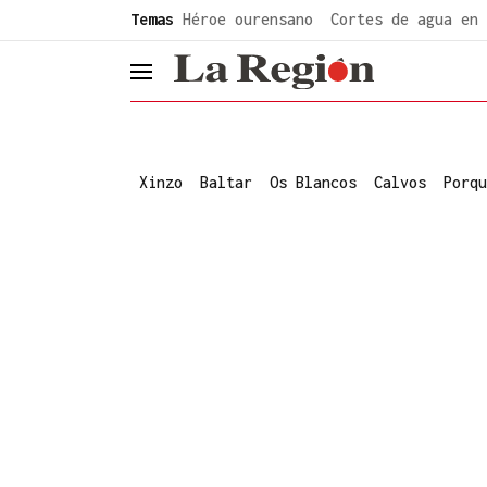
common.go-to-content
Temas
Héroe ourensano
Cortes de agua en 
header.menu.open
Xinzo
Baltar
Os Blancos
Calvos
Porqu