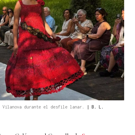
n Vilanova durante el desfile lanar.
|
B. L.