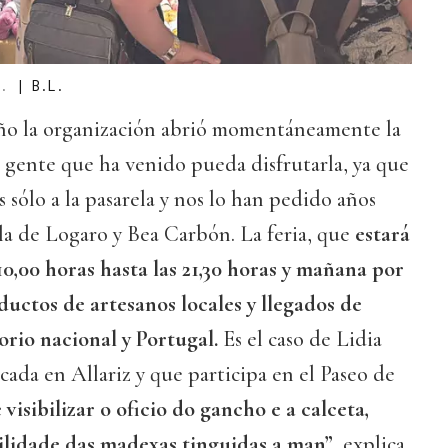
z.
|
B.L.
ño la organización abrió momentáneamente la
la gente que ha venido pueda disfrutarla, ya que
 sólo a la pasarela y nos lo han pedido años
ola de Logaro y Bea Carbón. La feria, que
estará
10,00 horas hasta las 21,30 horas y mañana por
ductos de artesanos locales y llegados de
torio nacional y Portugal.
Es el caso de Lidia
cada en Allariz y que participa en el Paseo de
 visibilizar o oficio do gancho e a calceta,
ilidade das madexas tinguidas a man”
, explica