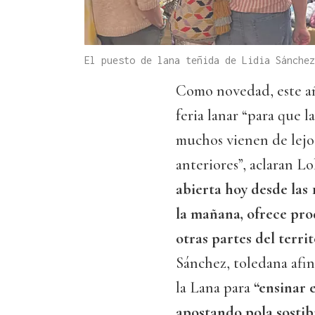
El puesto de lana teñida de Lidia Sánche
Como novedad, este a
feria lanar “para que 
muchos vienen de lejos
anteriores”, aclaran L
abierta hoy desde las 
la mañana, ofrece pro
otras partes del terri
Sánchez, toledana afin
la Lana para
“ensinar e
apostando pola sostib