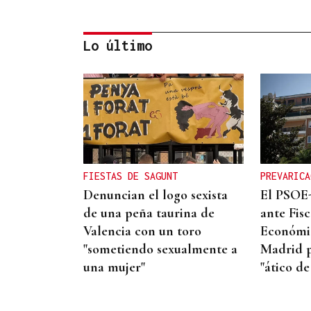
Lo último
DÍA MUNDIAL DO TRABALLO
SOCIAL
Paula Blanco, traballadora
social na Limia: “É
fundamental que
FIESTAS DE SAGUNT
PREVARICA
recuperemos o sentimento
Denuncian el logo sexista
El PSOE
de unión e comunidade”
de una peña taurina de
ante Fisc
Valencia con un toro
Económic
"sometiendo sexualmente a
Madrid p
una mujer"
"ático de