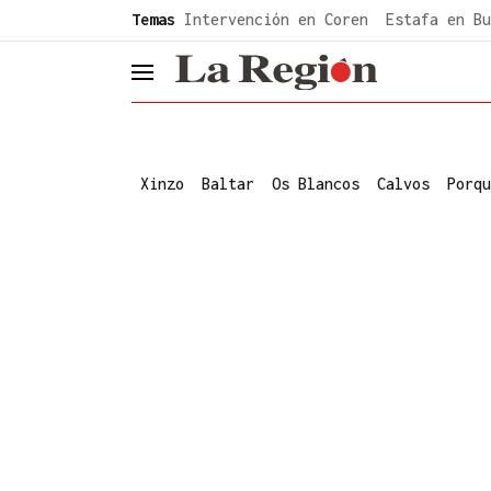
common.go-to-content
Temas
Intervención en Coren
Estafa en Bu
header.menu.open
Xinzo
Baltar
Os Blancos
Calvos
Porqu