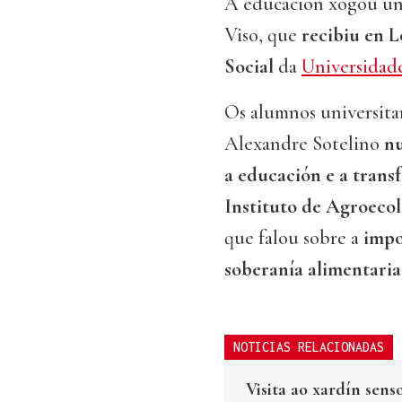
A educación xogou un
Viso, que
recibiu en 
Social
da
Universidad
Os alumnos universita
Alexandre Sotelino
nu
a educación e a trans
Instituto de Agroecol
que falou sobre a
impo
soberanía alimentaria
NOTICIAS RELACIONADAS
Visita ao xardín sen