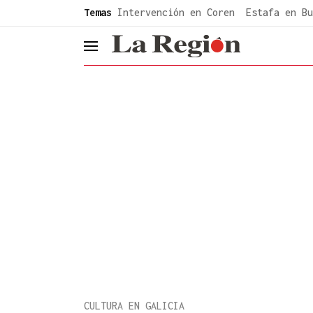
common.go-to-content
Temas
Intervención en Coren
Estafa en Bu
header.menu.open
CULTURA EN GALICIA