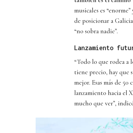
también es el camino”
musicales es “enorme” 
de posicionar a Galici
“no sobra nadie”.
Lanzamiento futu
“Todo lo que rodea a lo
tiene precio, hay que 
mejor. Esas más de 50 
lanzamiento hacia el X
mucho que ver”, indicó