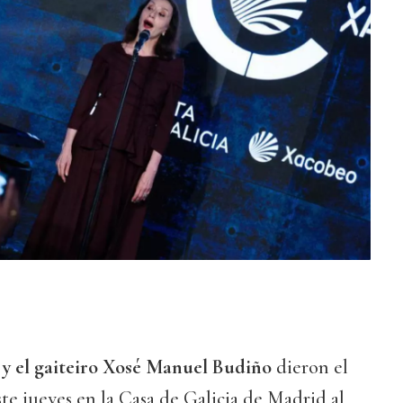
 y el gaiteiro Xosé Manuel Budiño
dieron el
ste jueves en la Casa de Galicia de Madrid al