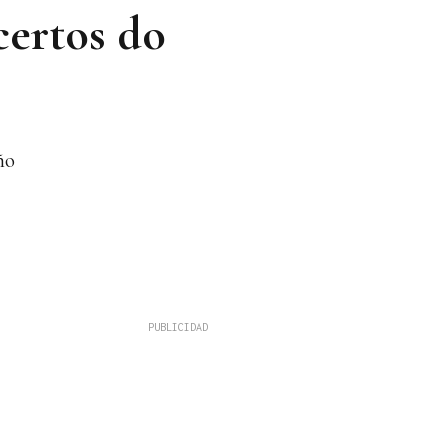
certos do
ño