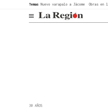
common.go-to-content
Temas
Nuevo varapalo a Jácome
Obras en l
header.menu.open
30 AÑOS