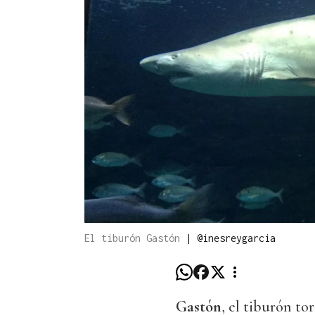
El tiburón Gastón
|
@inesreygarcia
Gastón
, el tiburón to