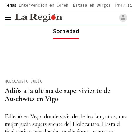
common.go-to-content
Temas
Intervención en Coren
Estafa en Burgos
Previsi
header.menu.open
Sociedad
HOLOCAUSTO JUDÍO
Adiós a la última de superviviente de
Auschwitz en Vigo
Falleció en Vigo, donde vivía desde hacía 15 años, una
mujer judía superviviente del Holocausto. Hasta el
final tenía recuerdos de aquella época oscura que