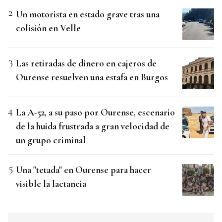
Un motorista en estado grave tras una
colisión en Velle
Las retiradas de dinero en cajeros de
Ourense resuelven una estafa en Burgos
La A-52, a su paso por Ourense, escenario
de la huida frustrada a gran velocidad de
un grupo criminal
Una "tetada" en Ourense para hacer
visible la lactancia