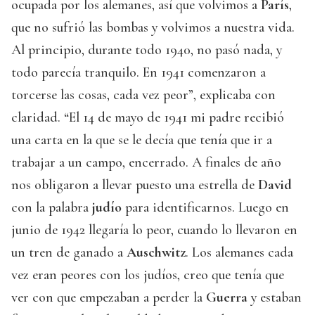
ocupada por los alemanes, así que volvimos a
París
,
que no sufrió las bombas y volvimos a nuestra vida.
Al principio, durante todo 1940, no pasó nada, y
todo parecía tranquilo. En 1941 comenzaron a
torcerse las cosas, cada vez peor”, explicaba con
claridad. “El 14 de mayo de 1941 mi padre recibió
una carta en la que se le decía que tenía que ir a
trabajar a un campo, encerrado. A finales de año
nos obligaron a llevar puesto una estrella de
David
con la palabra
judío
para identificarnos. Luego en
junio de 1942 llegaría lo peor, cuando lo llevaron en
un tren de ganado a
Auschwitz
. Los alemanes cada
vez eran peores con los judíos, creo que tenía que
ver con que empezaban a perder la
Guerra
y estaban