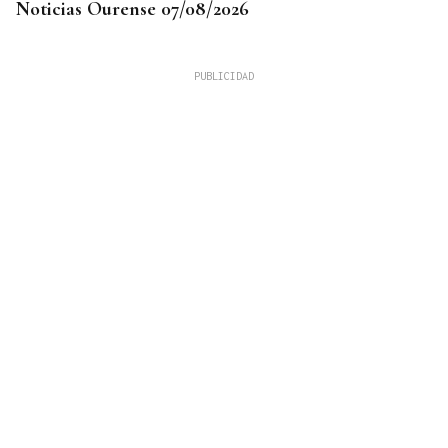
Noticias Ourense 07/08/2026
DATOS DEL INE
Gráfico | La compraventa de viviendas
experimentó su mejor junio en 19 años