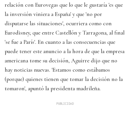
relación con Eurovegas que lo que le gustaría 'es que
la inversión viniera a España' y que 'no por
disputarse las situaciones', ocurriera como con
Eurodisney, que entre Castellón y Tarragona, al final
'se fue a París'. En cuanto a las consecuencias que
puede tener este anuncio a la hora de que la empresa
americana tome su decisión, Aguirre dijo que no
hay noticias nuevas. 'Estamos como estábamos
(porque) quienes tienen que tomar la decisión no la
tomaron', apuntó la presidenta madrileña.