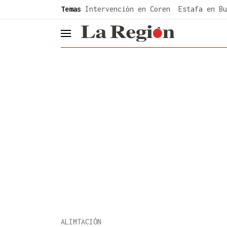
common.go-to-content
Temas
Intervención en Coren
Estafa en Bu
header.menu.open
ALIMTACIÓN