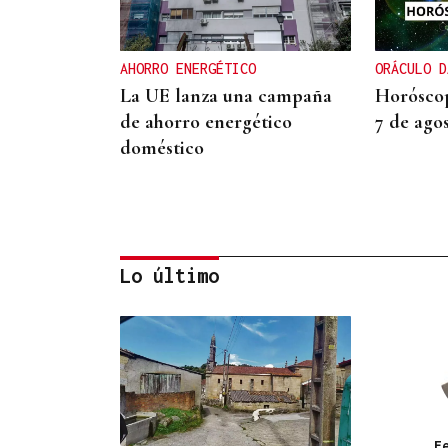
AHORRO ENERGÉTICO
ORÁCULO D
La UE lanza una campaña
Horóscop
de ahorro energético
7 de ago
doméstico
Lo último
ORÁCULO DAS BURGAS
Horóscopo del día: jueves, 6
de agosto
F