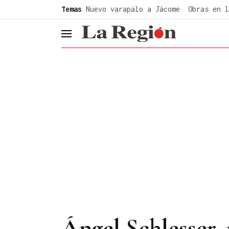
common.go-to-content
Temas
Nuevo varapalo a Jácome
Obras en l
header.menu.open
Ángel Schlesser,