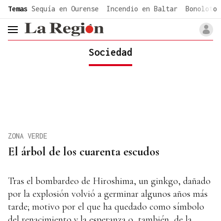
common.go-to-content
Temas
Sequía en Ourense
Incendio en Baltar
Bonoloto 
header.menu.open
Sociedad
ZONA VERDE
El árbol de los cuarenta escudos
Tras el bombardeo de Hiroshima, un ginkgo, dañado
por la explosión volvió a germinar algunos años más
tarde; motivo por el que ha quedado como símbolo
del renacimiento y la esperanza o, también, de la