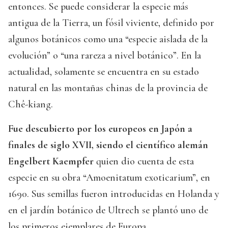
entonces. Se puede considerar la especie más
antigua de la Tierra, un fósil viviente, definido por
algunos botánicos como una “especie aislada de la
evolución” o “una rareza a nivel botánico”. En la
actualidad, solamente se encuentra en su estado
natural en las montañas chinas de la provincia de
Chê-kiang.
Fue descubierto por los europeos en Japón a
finales de siglo XVII, siendo el científico alemán
Engelbert Kaempfer
quien dio cuenta de esta
especie en su obra “Amoenitatum exoticarium”, en
1690. Sus semillas fueron introducidas en Holanda y
en el jardín botánico de Ultrech se plantó uno de
los primeros ejemplares de Europa.