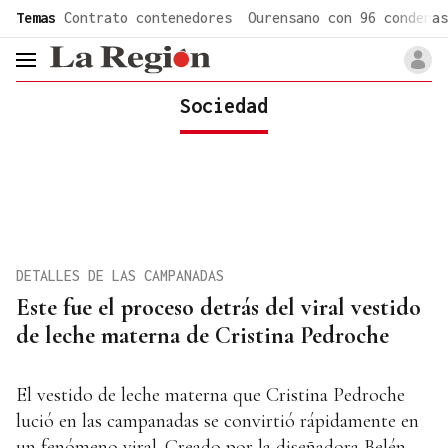
common.go-to-content
Temas
Contrato contenedores
Ourensano con 96 condenas
header.menu.open
Sociedad
DETALLES DE LAS CAMPANADAS
Este fue el proceso detrás del viral vestido
de leche materna de Cristina Pedroche
El vestido de leche materna que Cristina Pedroche
lució en las campanadas se convirtió rápidamente en
un fenómeno viral. Creado por la diseñadora Belén