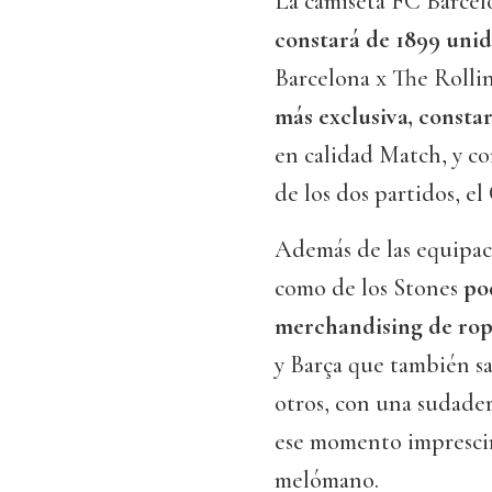
La camiseta FC Barcel
constará de 1899 uni
Barcelona x The Rolli
más exclusiva, constar
en calidad Match, y con
de los dos partidos, el
Además de las equipaci
como de los Stones
po
merchandising de rop
y Barça que también sal
otros, con una sudader
ese momento imprescind
melómano.