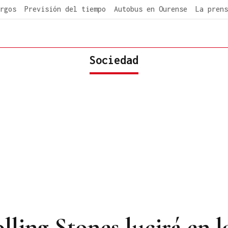
rgos
Previsión del tiempo
Autobus en Ourense
La prens
Sociedad
lling Stones lucirá en l