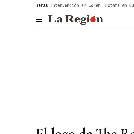
common.go-to-content
Temas
Intervención en Coren
Estafa en Bu
header.menu.open
El logo de The Ro