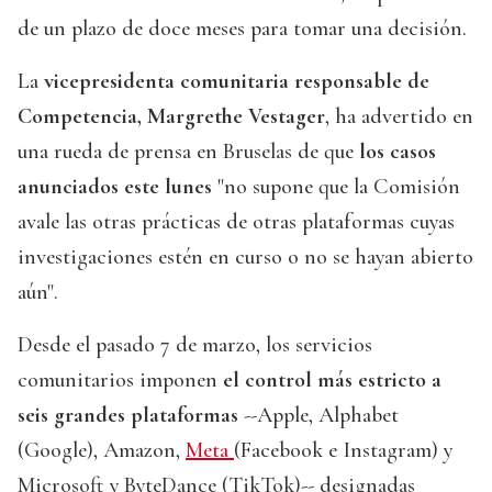
de un plazo de doce meses para tomar una decisión.
La
vicepresidenta comunitaria responsable de
Competencia, Margrethe Vestager
, ha advertido en
una rueda de prensa en Bruselas de que
los casos
anunciados este lunes
"no supone que la Comisión
avale las otras prácticas de otras plataformas cuyas
investigaciones estén en curso o no se hayan abierto
aún".
Desde el pasado 7 de marzo, los servicios
comunitarios imponen
el control más estricto a
seis grandes plataformas
--Apple, Alphabet
(Google), Amazon,
Meta
(Facebook e Instagram) y
Microsoft y ByteDance (TikTok)-- designadas