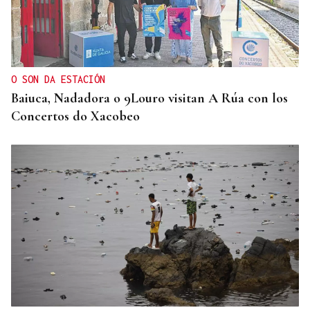
MEDICINA FÍSICA Y REHABILITACIÓN
Lucía Ros Dopico, médico especialista: “Mi sueño
es cambiar el paradigma de la discapacidad
infantil”
O SON DA ESTACIÓN
Baiuca, Nadadora o 9Louro visitan A Rúa con los
Concertos do Xacobeo