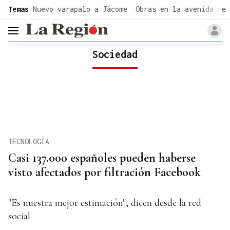
common.go-to-content
Temas
Nuevo varapalo a Jácome
Obras en la avenida de 
header.menu.open
Sociedad
TECNOLOGÍA
Casi 137.000 españoles pueden haberse
visto afectados por filtración Facebook
"Es nuestra mejor estimación", dicen desde la red
social