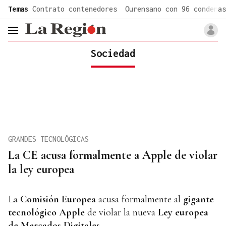
common.go-to-content
Temas
Contrato contenedores
Ourensano con 96 condenas
header.menu.open
Sociedad
GRANDES TECNOLÓGICAS
La CE acusa formalmente a Apple de violar
la ley europea
La
Comisión Europea
acusa formalmente al
gigante
tecnológico Apple
de violar la nueva
Ley europea
de Mercados Digitales