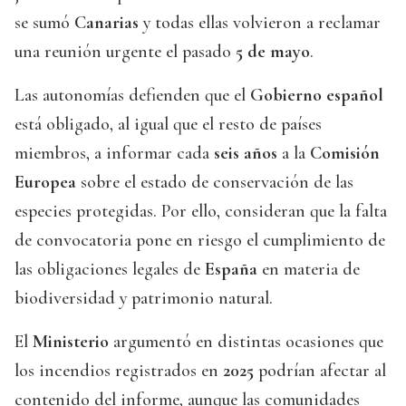
se sumó
Canarias
y todas ellas volvieron a reclamar
una reunión urgente el pasado
5 de mayo
.
Las autonomías defienden que el
Gobierno español
está obligado, al igual que el resto de países
miembros, a informar cada
seis años
a la
Comisión
Europea
sobre el estado de conservación de las
especies protegidas. Por ello, consideran que la falta
de convocatoria pone en riesgo el cumplimiento de
las obligaciones legales de
España
en materia de
biodiversidad y patrimonio natural.
El
Ministerio
argumentó en distintas ocasiones que
los incendios registrados en
2025
podrían afectar al
contenido del informe, aunque las comunidades