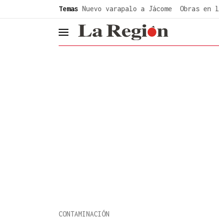
common.go-to-content
Temas
Nuevo varapalo a Jácome
Obras en l
header.menu.open
CONTAMINACIÓN