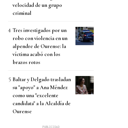
velocidad de un grupo
criminal
Tres investigados por un
robo con violencia en un
alpendre de Ourense: la
víctima acabó con los
brazos rotos
Baltar y Delgado trasladan
su "apoyo" a Ana Méndez
como una "excelente
candidata" a la Alcaldía de
Ourense