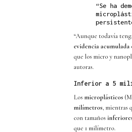
“Se ha dem
microplást
persistent
“Aunque todavía tenga
evidencia acumulada e
que los micro y nanopl
autoras.
Inferior a 5 mil
Los
microplásticos
(MP
milímetros
, mientras 
con tamaños
inferiore
que 1 milímetro.