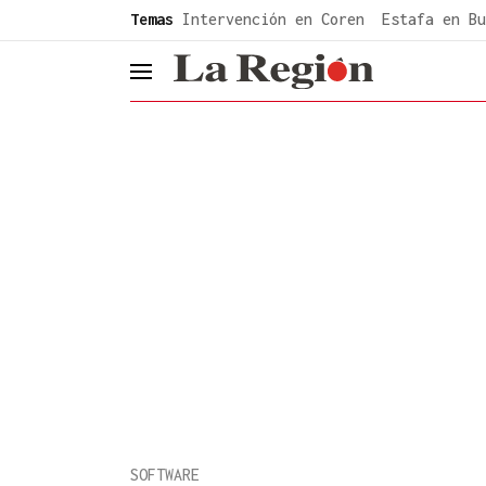
common.go-to-content
Temas
Intervención en Coren
Estafa en Bu
header.menu.open
SOFTWARE