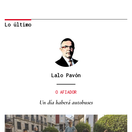
Lo último
Lalo Pavón
ORÁCULO DAS BURGAS
Horóscopo del día: jueves, 6 de agosto
O AFIADOR
Un día haberá autobuses