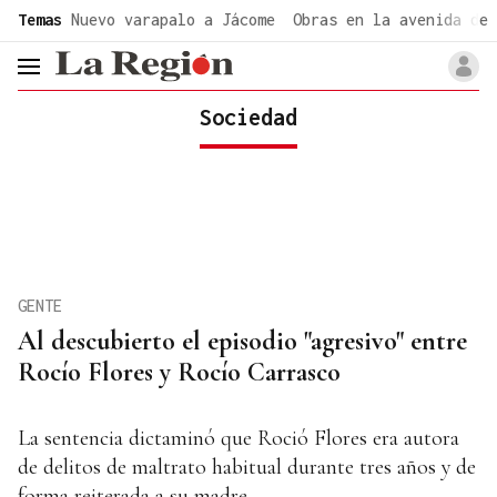
common.go-to-content
Temas
Nuevo varapalo a Jácome
Obras en la avenida de 
header.menu.open
Sociedad
GENTE
Al descubierto el episodio "agresivo" entre
Rocío Flores y Rocío Carrasco
La sentencia dictaminó que Roció Flores era autora
de delitos de maltrato habitual durante tres años y de
forma reiterada a su madre