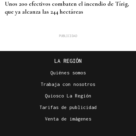
Unos 200 efectivos combaten el incendio de Tírig,
que ya alcanza las 244 hectáreas
LA REGIÓN
Quiénes somos
Trabaja con nosotros
Quiosco La Región
VIDA
Tarifas de publicidad
Café Bombay, un punto de encuentro para
momento del día
Venta de imágenes