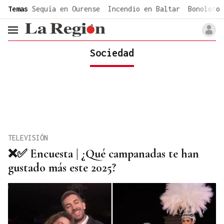
common.go-to-content
Temas
Sequía en Ourense
Incendio en Baltar
Bonoloto 
header.menu.open
Sociedad
TELEVISIÓN
❌✅ Encuesta | ¿Qué campanadas te han
gustado más este 2025?