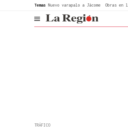
common.go-to-content
Temas
Nuevo varapalo a Jácome
Obras en l
header.menu.open
TRÁFICO