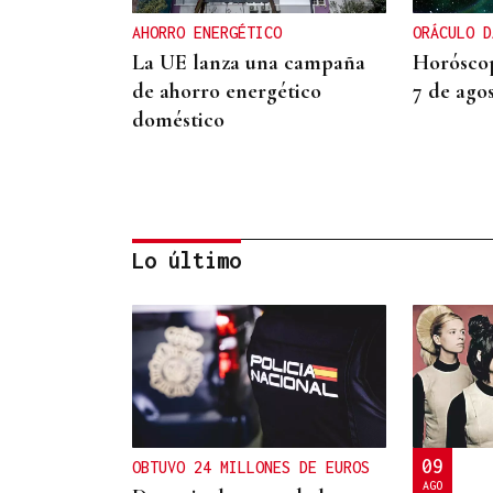
AHORRO ENERGÉTICO
ORÁCULO D
La UE lanza una campaña
Horóscop
de ahorro energético
7 de ago
doméstico
Lo último
ORÁCULO DAS BURGAS
Horóscopo del día: jueves, 6
de agosto
09
OBTUVO 24 MILLONES DE EUROS
AGO