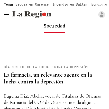
common.go-to-content
Temas
Sequía en Ourense
Incendio en Baltar
Bonoloto 
header.menu.open
Sociedad
DÍA MUNDIAL DE LA LUCHA CONTRA LA DEPRESIÓN
La farmacia, un relevante agente en la
lucha contra la depresión
Eugenia Díaz Abella, vocal de Titulares de Oficinas
de Farmacia del COF de Ourense, nos da algunas
claves en el Día Mundial de la Lucha Contra la