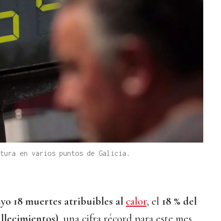
tura en varios puntos de Galicia.
ayo 18 muertes atribuibles al
calor
, el
18 % del
allecimientos)
, una cifra récord para este mes