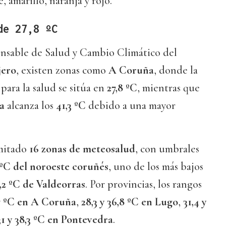
, amarillo, naranja y rojo.
de 27,8 ºC
onsable de Salud y Cambio Climático del
jero
, existen zonas como
A Coruña
, donde la
para la salud se sitúa en
27,8 ºC
, mientras que
a
alcanza los
41,3 ºC
debido a una mayor
imitado
16 zonas de meteosalud
, con umbrales
 ºC del noroeste coruñés
, uno de los más bajos
,2 ºC de Valdeorras
. Por provincias, los rangos
,7 ºC en A Coruña
,
28,3 y 36,8 ºC en Lugo
,
31,4 y
31 y 38,3 ºC en Pontevedra
.