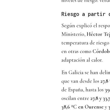
niveles de riesgo: verde
Riesgo a partir 
Según explicó el resp
Ministerio,
Héctor Te
temperatura de riesgo 
en otras como
Córdob
adaptación al calor.
En Galicia se han del
que van desde los
27,8
de España, hasta los
39
oscilan entre
27,8 y 33
38,6 ºC en Ourense
y