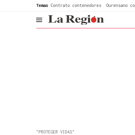
common.go-to-content
Temas
Contrato contenedores
Ourensano co
header.menu.open
"PROTEGER VIDAS"