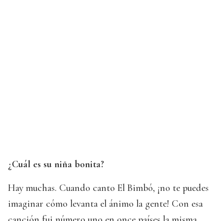
¿Cuál es su niña bonita?
Hay muchas. Cuando canto El Bimbó, ¡no te puedes
imaginar cómo levanta el ánimo la gente! Con esa
canción fui número uno en once países la misma