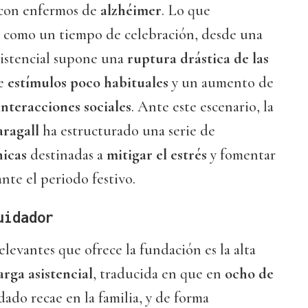
 con enfermos de
alzhéimer
. Lo que
e como un tiempo de celebración, desde una
asistencial supone una
ruptura drástica de las
de
estímulos poco habituales
y un aumento de
interacciones sociales
. Ante este escenario, la
ragall
ha estructurado una serie de
icas
destinadas a
mitigar el estrés
y fomentar
nte el periodo festivo.
uidador
elevantes que ofrece la fundación es la alta
rga asistencial
, traducida en que en
ocho de
idado recae en la familia, y de forma