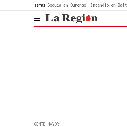
common.go-to-content
Temas
Sequía en Ourense
Incendio en Balt
header.menu.open
GENTE MAYOR